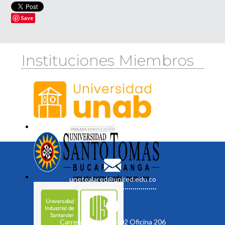
Save
Instituciones Miembros
unetealared@unired.edu.co
Carrera 19 No. 35 - 02 Oficina 206