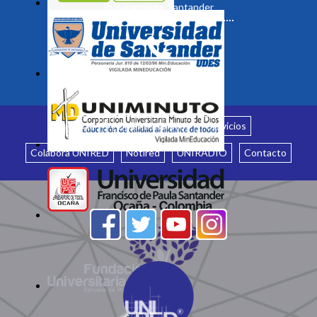
Bucaramanga, Santander
Inicio
¿Quiénes somos?
Servicios
Colabora UNIRED
Notired
UNIRADIO
Contacto