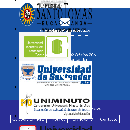
unetealared@unired.edu.co
Carrera 19 No. 35 - 02 Oficina 206
Bucaramanga, Santander
Inicio
¿Quiénes somos?
Servicios
Colabora UNIRED
Notired
UNIRADIO
Contacto