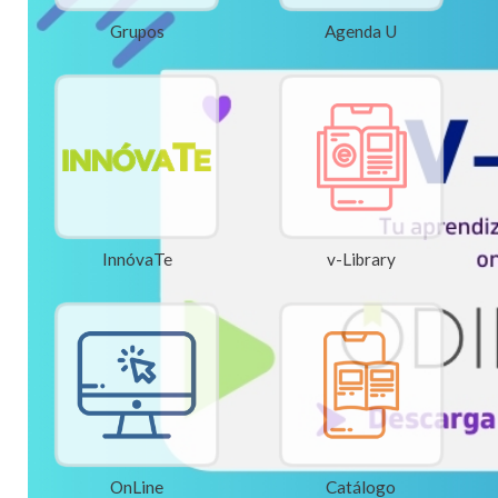
Grupos
Agenda U
InnóvaTe
v-Library
OnLine
Catálogo