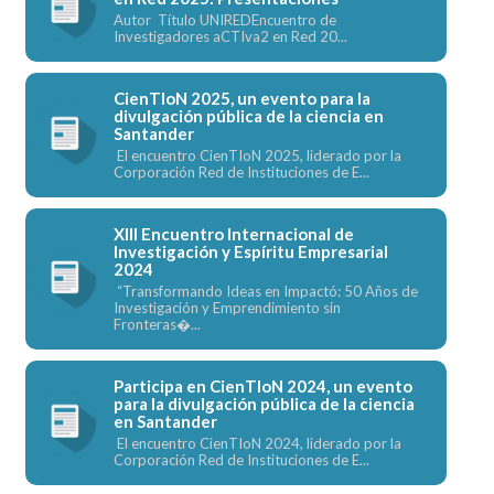
Autor Título UNIREDEncuentro de
Investigadores aCTIva2 en Red 20...
CienTIoN 2025, un evento para la
divulgación pública de la ciencia en
Santander
El encuentro CienTIoN 2025, liderado por la
Corporación Red de Instituciones de E...
XIII Encuentro Internacional de
Investigación y Espíritu Empresarial
2024
“Transformando Ideas en Impactó: 50 Años de
Investigación y Emprendimiento sin
Fronteras�...
Participa en CienTIoN 2024, un evento
para la divulgación pública de la ciencia
en Santander
El encuentro CienTIoN 2024, liderado por la
Corporación Red de Instituciones de E...