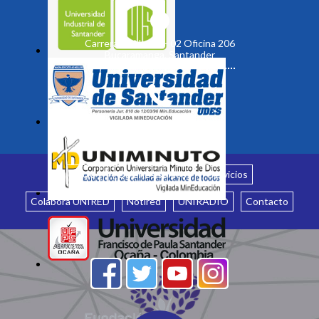
Carrera 19 No. 35 - 02 Oficina 206
Bucaramanga, Santander
Inicio
¿Quiénes somos?
Servicios
Colabora UNIRED
Notired
UNIRADIO
Contacto