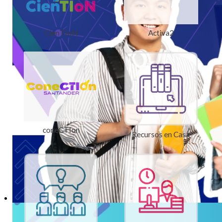
CienTIoN
Activa2
coneCTIon
Recursos en Casa