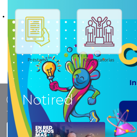
Préstamo
Convocatorias
Notired