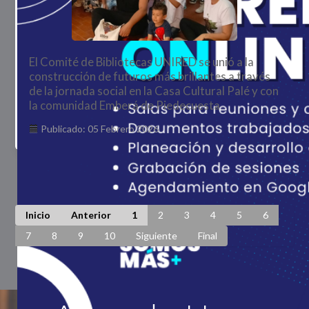
El Comité de Bibliotecas UNIRED se unió a la
construcción de futuros más brillantes a través
de la jornada social en la Casa Cultural Palé y con
la comunidad Emberá de Piedecuesta
Publicado: 05 Febrero 2026
Página 1 de 448
Inicio
Anterior
1
2
3
4
5
6
7
8
9
10
Siguiente
Final