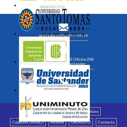
unetealared@unired.edu.co
Carrera 19 No. 35 - 02 Oficina 206
Bucaramanga, Santander
Inicio
¿Quiénes somos?
Servicios
Colabora UNIRED
Notired
UNIRADIO
Contacto