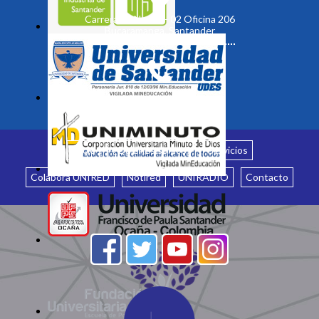
Carrera 19 No. 35 - 02 Oficina 206
Bucaramanga, Santander
Inicio
¿Quiénes somos?
Servicios
Colabora UNIRED
Notired
UNIRADIO
Contacto