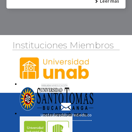
Leer más
Instituciones Miembros
unetealared@unired.edu.co