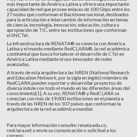
más importante de América Latina y ofrece una importante
capacidad de red que provee enlaces de 100 Gbps entre los
27 nodos que conforman el Backbone nacional, destinados
para la articulación e intercambio de información en temas
de ciencia, tecnología, innovación, educación, cultura y
apropiación de TIC, entre las instituciones que conforman
el SNCTeI.
La infraestructura de RENATA® se conecta con América
Latina y el mundo mediante RedCLARA®, la red académica
continental que busca fortalecer el desarrollo de CTeI en
América Latina mediante el uso innovador de redes
avanzadas.
A través de esta arquitectura las NREN (National Research
and Education Network, por la sigla en inglés) miembro de
RedCLARA pueden soportar y desarrollar proyectos de
diversa índole con todo el mundo en las diferentes áreas del
conocimiento
[1]
. A su vez, RENATA® y RedCLARA se
conectan con más de 19.000 instituciones en el planeta a
través de las NREN de los 107 países que conforman la
arquitectura de la red académica mundial.
Para mayor información consulte: renata.edu.co,
redclara.net o
envíe su comunicación o solicitud a los
correos: