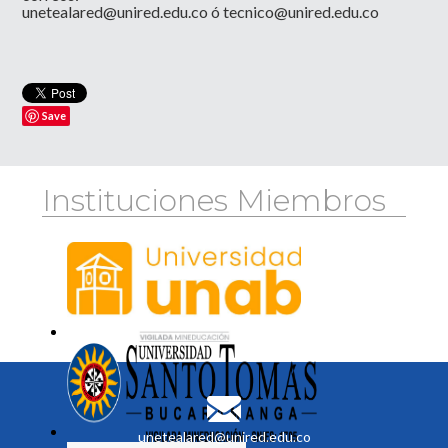
unetealared@unired.edu.co
ó
tecnico@unired.edu.co
Save
Instituciones Miembros
unetealared@unired.edu.co