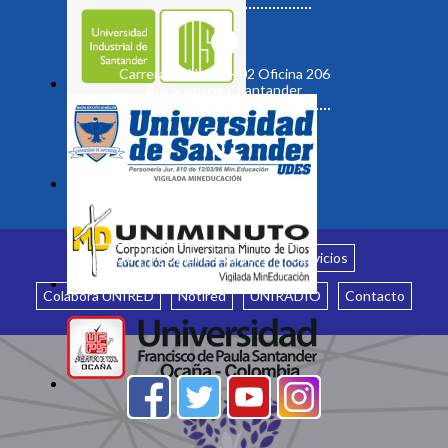
Carrera 19 No. 35 - 02 Oficina 206
Bucaramanga, Santander
Inicio
¿Quiénes somos?
Servicios
Colabora UNIRED
Notired
UNIRADIO
Contacto