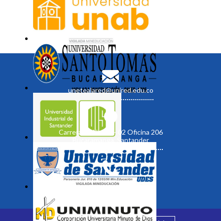
unetealared@unired.edu.co
Carrera 19 No. 35 - 02 Oficina 206
Bucaramanga, Santander