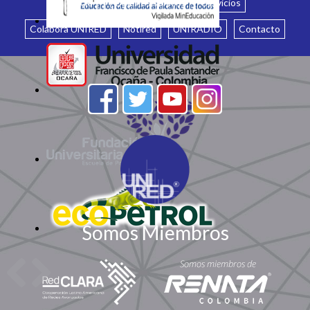
Inicio
¿Quiénes somos?
Servicios
Colabora UNIRED
Notired
UNIRADIO
Contacto
Somos Miembros