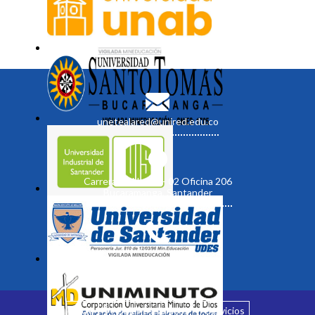
unetealared@unired.edu.co
Carrera 19 No. 35 - 02 Oficina 206
Bucaramanga, Santander
Inicio
¿Quiénes somos?
Servicios