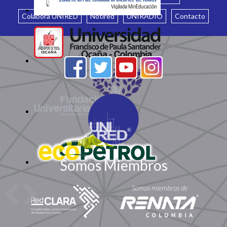
Colabora UNIRED
Notired
UNIRADIO
Contacto
Somos Miembros