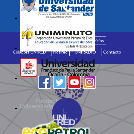
Inicio
¿Quiénes somos?
Servicios
Colabora UNIRED
Notired
UNIRADIO
Contacto