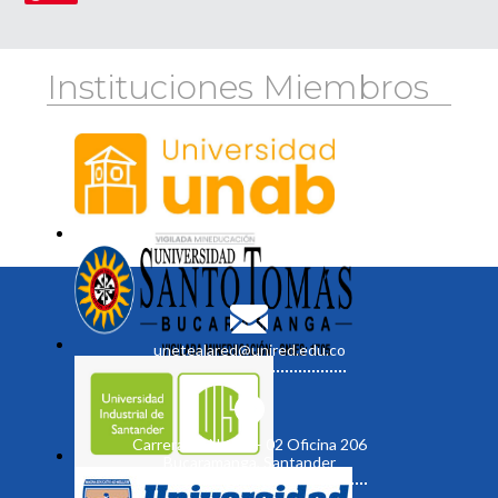
Instituciones Miembros
unetealared@unired.edu.co
Carrera 19 No. 35 - 02 Oficina 206
Bucaramanga, Santander