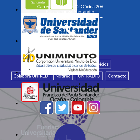
Carrera 19 No. 35 - 02 Oficina 206
Bucaramanga, Santander
Inicio
¿Quiénes somos?
Servicios
Colabora UNIRED
Notired
UNIRADIO
Contacto