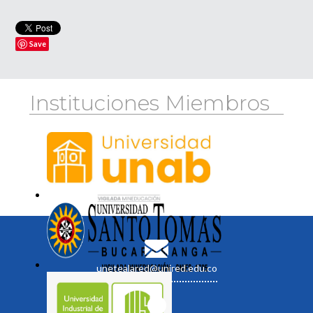
Save
Instituciones Miembros
unetealared@unired.edu.co