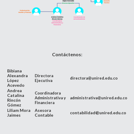
Contáctenos:
Bibiana
Alexandra
Directora
directora@unired.edu.co
López
Ejecutiva
Acevedo
Andrea
Coordinadora
Catalina
Administrativa y
administrativa@unired.edu.co
Rincón
Financiera
Gómez
Liliam Mora
Asesora
contabilidad@unired.edu.co
Jaimes
Contable