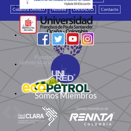
Colabora UNIRED
Notired
UNIRADIO
Contacto
Somos Miembros