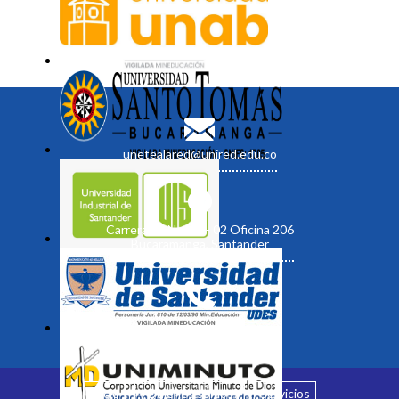
unetealared@unired.edu.co
Carrera 19 No. 35 - 02 Oficina 206
Bucaramanga, Santander
Inicio
¿Quiénes somos?
Servicios