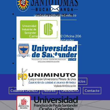
unetealared@unired.edu.co
Carrera 19 No. 35 - 02 Oficina 206
Bucaramanga, Santander
Inicio
¿Quiénes somos?
Servicios
Colabora UNIRED
Notired
UNIRADIO
Contacto