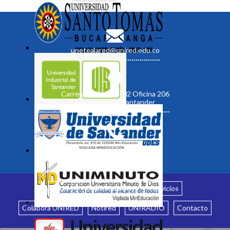
unetealared@unired.edu.co
Carrera 19 No. 35 - 02 Oficina 206
Bucaramanga, Santander
Inicio
¿Quiénes somos?
Servicios
Colabora UNIRED
Notired
UNIRADIO
Contacto