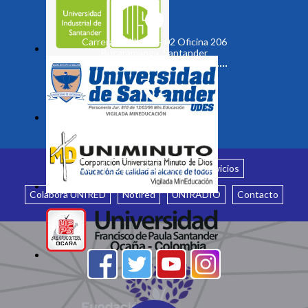
Carrera 19 No. 35 - 02 Oficina 206
Bucaramanga, Santander
Inicio
¿Quiénes somos?
Servicios
Colabora UNIRED
Notired
UNIRADIO
Contacto