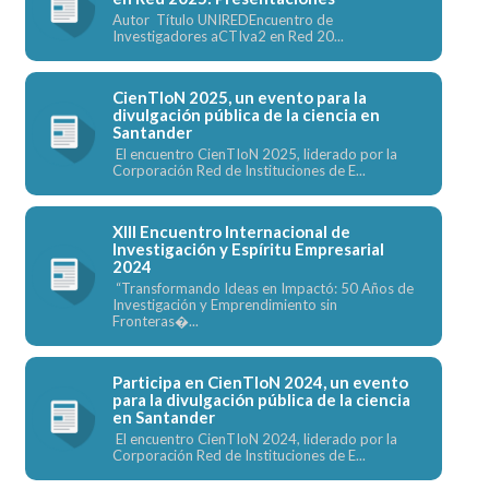
Autor Título UNIREDEncuentro de
Investigadores aCTIva2 en Red 20...
CienTIoN 2025, un evento para la
divulgación pública de la ciencia en
Santander
El encuentro CienTIoN 2025, liderado por la
Corporación Red de Instituciones de E...
XIII Encuentro Internacional de
Investigación y Espíritu Empresarial
2024
“Transformando Ideas en Impactó: 50 Años de
Investigación y Emprendimiento sin
Fronteras�...
Participa en CienTIoN 2024, un evento
para la divulgación pública de la ciencia
en Santander
El encuentro CienTIoN 2024, liderado por la
Corporación Red de Instituciones de E...