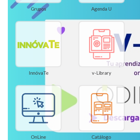
Grupos
Agenda U
InnóvaTe
v-Library
OnLine
Catálogo