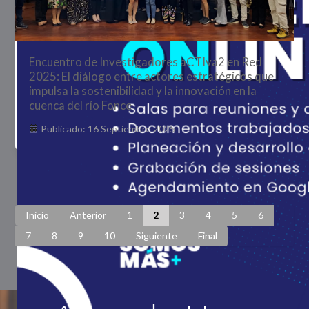
Encuentro de Investigadores aCTIva2 en Red
2025: El diálogo entre actores estratégicos que
impulsa la sostenibilidad y la innovación en la
cuenca del río Fonce
Publicado: 16 Septiembre 2025
Página 2 de 448
Inicio
Anterior
1
2
3
4
5
6
7
8
9
10
Siguiente
Final