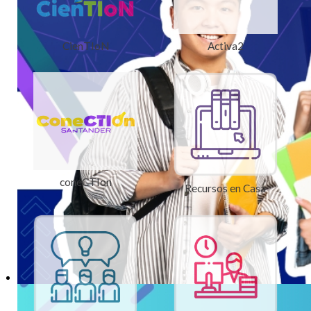
CienTIoN
Activa2
coneCTIon
Recursos en Casa