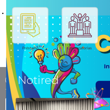
Préstamo
Convocatorias
Notired