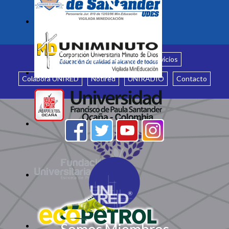
Inicio
¿Quiénes somos?
Servicios
Colabora UNIRED
Notired
UNIRADIO
Contacto