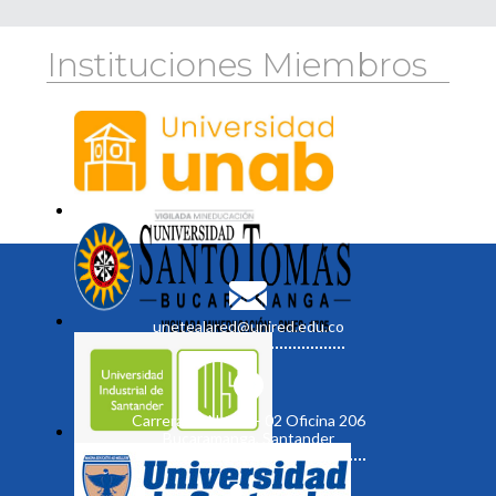
Instituciones Miembros
unetealared@unired.edu.co
Carrera 19 No. 35 - 02 Oficina 206
Bucaramanga, Santander