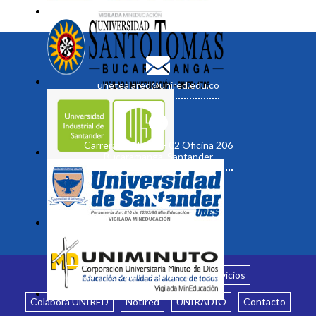
unetealared@unired.edu.co
Carrera 19 No. 35 - 02 Oficina 206
Bucaramanga, Santander
Inicio
¿Quiénes somos?
Servicios
Colabora UNIRED
Notired
UNIRADIO
Contacto