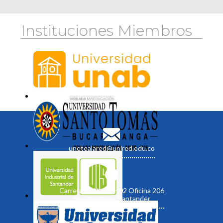
Instituciones Miembros
unetealared@unired.edu.co
Carrera 19 No. 35 - 02 Oficina 206
Bucaramanga, Santander