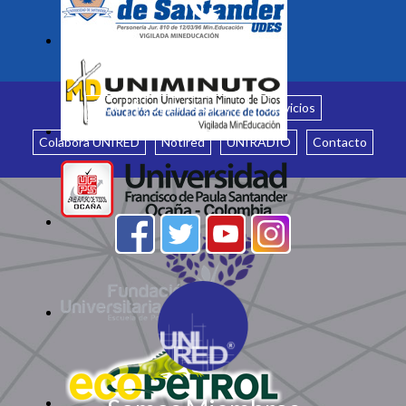
Inicio
¿Quiénes somos?
Servicios
Colabora UNIRED
Notired
UNIRADIO
Contacto