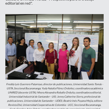
editorial en red".
Freddy Luis Guerrero Patarroyo, director de publicaciones, Universidad Santo Tomás -
USTA, Seccional Bucaramanga; Yudy Natalia Flórez Ordoñez, coordinadora académica
UNIRED (docente USTA); Nhora Alexandra Roballo Orduña, coordinadora editorial,
Universidad Industrial de Santander - UIS; Jenny Catherine Sierra, profesional de
publicaciones, Universidad de Santander - UDES; Beatriz Inés Puyana Mejía, editora
Revista Dixi, Universidad Cooperativa de Colombia - UCC, Seccional Bucaramanga,
Gerly Carolina Ariza Zabala, coordinadora gestión de conocimiento, Universidad