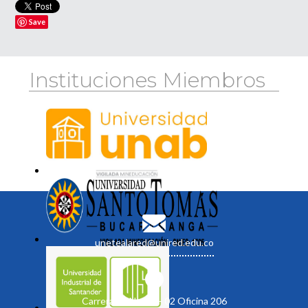
Save
Instituciones Miembros
unetealared@unired.edu.co
Carrera 19 No. 35 - 02 Oficina 206