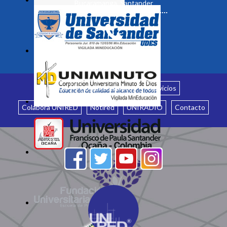
Bucaramanga, Santander
Inicio
¿Quiénes somos?
Servicios
Colabora UNIRED
Notired
UNIRADIO
Contacto