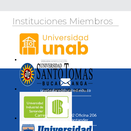
Instituciones Miembros
unetealared@unired.edu.co
Carrera 19 No. 35 - 02 Oficina 206
Bucaramanga, Santander