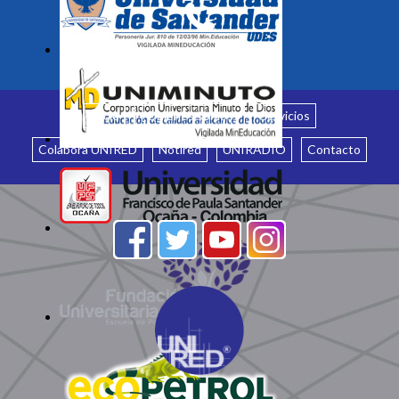
Inicio
¿Quiénes somos?
Servicios
Colabora UNIRED
Notired
UNIRADIO
Contacto