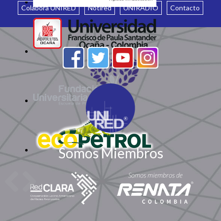
Colabora UNIRED
Notired
UNIRADIO
Contacto
Somos Miembros