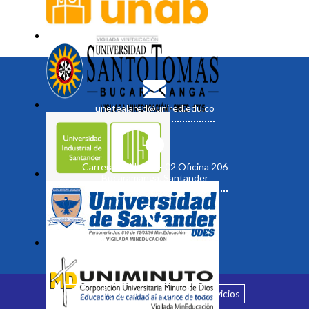
unetealared@unired.edu.co
Carrera 19 No. 35 - 02 Oficina 206
Bucaramanga, Santander
Inicio
¿Quiénes somos?
Servicios