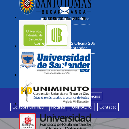
unetealared@unired.edu.co
Carrera 19 No. 35 - 02 Oficina 206
Bucaramanga, Santander
Inicio
¿Quiénes somos?
Servicios
Colabora UNIRED
Notired
UNIRADIO
Contacto