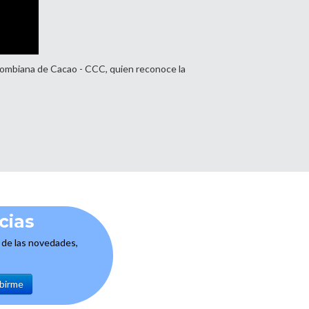
olombiana de Cacao - CCC, quien reconoce la
cias
e de las novedades,