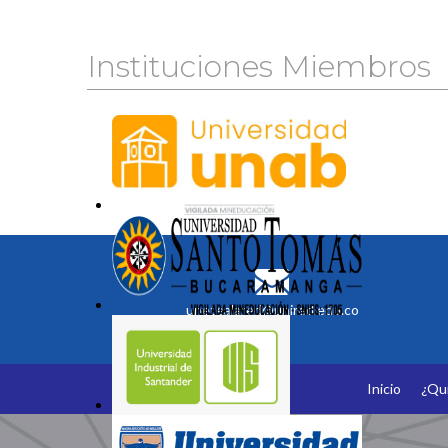
Instituciones Miembros
unetealared@unired.edu.co
Inicio
¿Qu