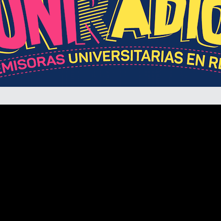
Divulgación
Agenda U
UNIRED online
UNIRED v-Library