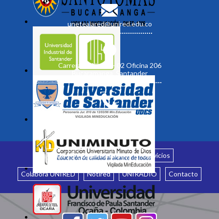
unetealared@unired.edu.co
Carrera 19 No. 35 - 02 Oficina 206
Bucaramanga, Santander
Inicio
¿Quiénes somos?
Servicios
Colabora UNIRED
Notired
UNIRADIO
Contacto