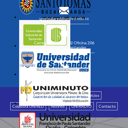
unetealared@unired.edu.co
Carrera 19 No. 35 - 02 Oficina 206
Bucaramanga, Santander
Inicio
¿Quiénes somos?
Servicios
Colabora UNIRED
Notired
UNIRADIO
Contacto