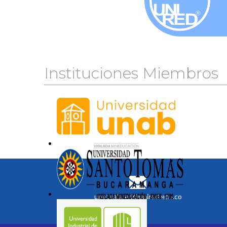
Instituciones Miembros
unetealared@unired.edu.co