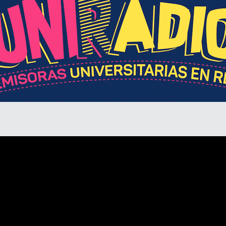
Divulgación
Agenda U
UNIRED online
UNIRED v-Library