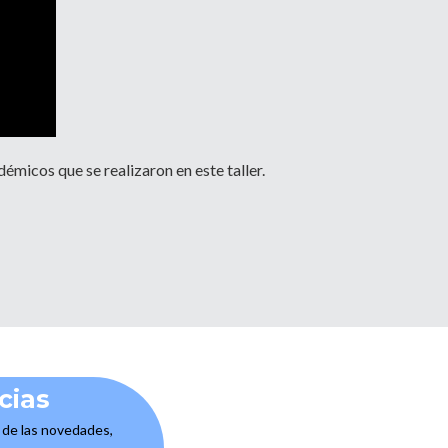
émicos que se realizaron en este taller.
cias
e de las novedades,