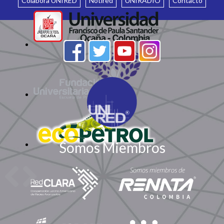
Colabora UNIRED
Notired
UNIRADIO
Contacto
Somos Miembros