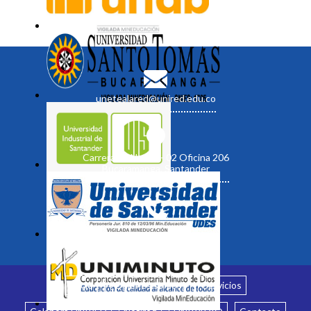
unetealared@unired.edu.co
Carrera 19 No. 35 - 02 Oficina 206
Bucaramanga, Santander
Inicio
¿Quiénes somos?
Servicios