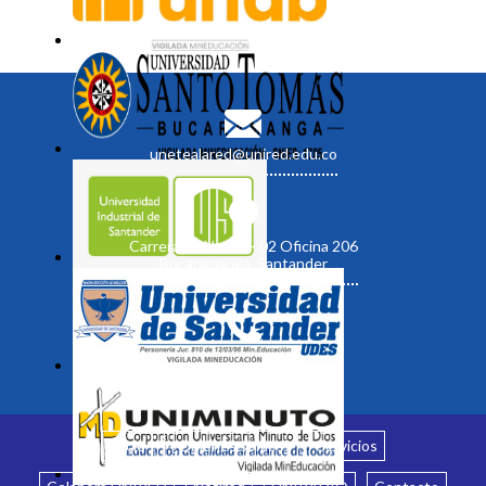
unetealared@unired.edu.co
Carrera 19 No. 35 - 02 Oficina 206
Bucaramanga, Santander
Inicio
¿Quiénes somos?
Servicios