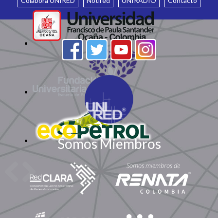
Colabora UNIRED
Notired
UNIRADIO
Contacto
Somos Miembros