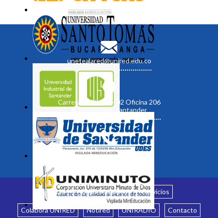
unetealared@unired.edu.co
Carrera 19 No. 35 - 02 Oficina 206
Bucaramanga, Santander
Inicio
¿Quiénes somos?
Servicios
Colabora UNIRED
Notired
UNIRADIO
Contacto