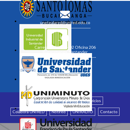
unetealared@unired.edu.co
Carrera 19 No. 35 - 02 Oficina 206
Bucaramanga, Santander
Inicio
¿Quiénes somos?
Servicios
Colabora UNIRED
Notired
UNIRADIO
Contacto