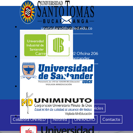
unetealared@unired.edu.co
Carrera 19 No. 35 - 02 Oficina 206
Bucaramanga, Santander
Inicio
¿Quiénes somos?
Servicios
Colabora UNIRED
Notired
UNIRADIO
Contacto