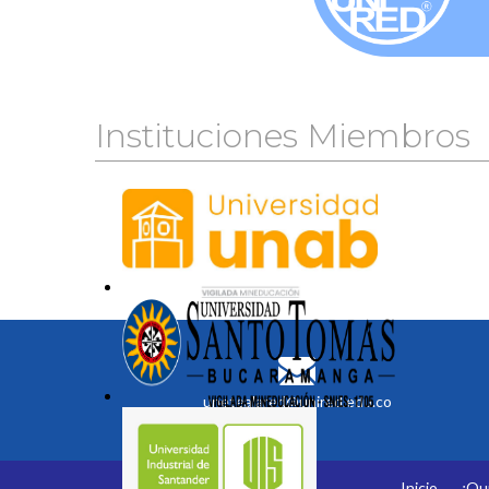
Instituciones Miembros
unetealared@unired.edu.co
Inicio
¿Qu