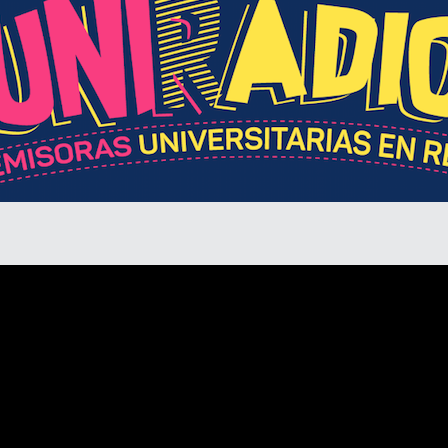
Divulgación
Agenda U
UNIRED online
UNIRED v-Library