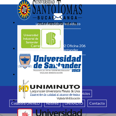
unetealared@unired.edu.co
Carrera 19 No. 35 - 02 Oficina 206
Bucaramanga, Santander
Inicio
¿Quiénes somos?
Servicios
Colabora UNIRED
Notired
UNIRADIO
Contacto