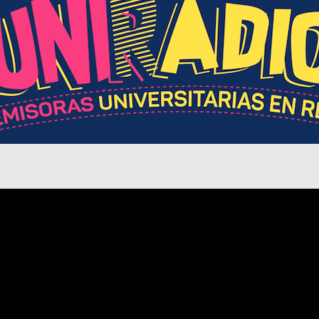
Divulgación
Agenda U
UNIRED online
UNIRED v-Library