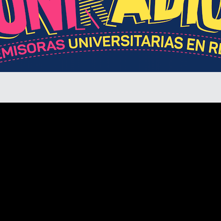
Divulgación
Agenda U
UNIRED online
UNIRED v-Library