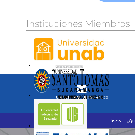
Instituciones Miembros
unetealared@unired.edu.co
Inicio
¿Qu