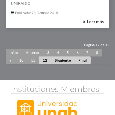
UNIRADIO
Publicado: 28 Octubre 2018
Leer más
Página 12 de 12
Inicio
Anterior
3
4
5
6
7
8
9
10
11
12
Siguiente
Final
Instituciones Miembros