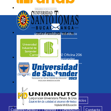
unetealared@unired.edu.co
Carrera 19 No. 35 - 02 Oficina 206
Bucaramanga, Santander
Inicio
¿Quiénes somos?
Servicios
Colabora UNIRED
Notired
UNIRADIO
Contacto