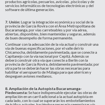
productos agrícolas, pecuarios, avícolas , piscícolas y de
servicios informáticos de tecnologías electrónicas y del
software de última generación.
7. Unión:
Lograr la integración económica y social de la
provincia de García Rovira con el Área Metropolitana de
Bucaramanga, por vías carreteables y por vía aérea,
abiertas, disponibles, bien mantenidas y seguras, además
de buen desempeño de forma permanente.
Continuar con la adecuación de la vía actual y construir una
vía de buenas especificaciones, por el valle del río
Chicamocha, debidamente pavimentada, que se conecte a
Capitanejo con la vía nacional por Cepitá. Además se
deberá construir otra vía que conecte a Berlín con la
provincia de García Rovira, debidamente pavimentada; por
otra parte se deberán hacer las obras necesarias para
habilitar el aeropuerto de Málaga para que aterricen y
despeguen aviones medianos.
8. Ampliación de la Autopista Bucaramanga-
Piedecuesta:
Se hace indispensable ejecutar las obras de
ampliación en un carril adicional a la actual autopista en
cada lado, con lo cual se superarán los embotellamientos
de tráfico actuales, haciéndose necesario reemplazar y/o