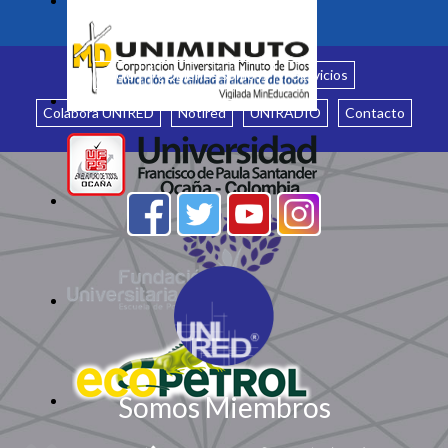
Inicio
¿Quiénes somos?
Servicios
Colabora UNIRED
Notired
UNIRADIO
Contacto
Somos Miembros