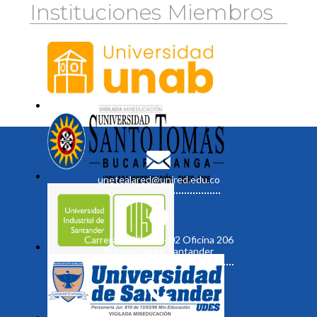
Instituciones Miembros
unetealared@unired.edu.co
Carrera 19 No. 35 - 02 Oficina 206
Bucaramanga, Santander