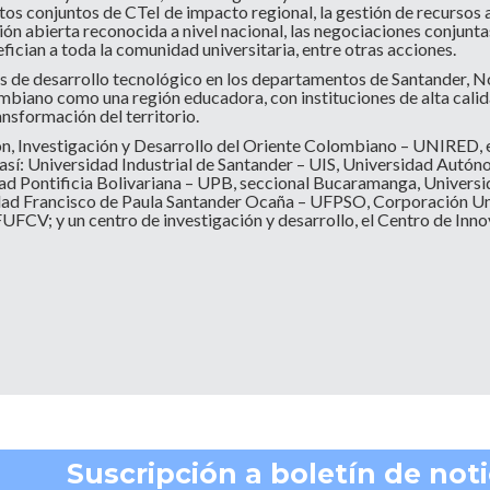
ctos conjuntos de CTeI de impacto regional, la gestión de recursos 
ión abierta reconocida a nivel nacional, las negociaciones conjunta
fician a toda la comunidad universitaria, entre otras acciones.
ros de desarrollo tecnológico en los departamentos de Santander, 
ombiano como una región educadora, con instituciones de alta cali
nsformación del territorio.
n, Investigación y Desarrollo del Oriente Colombiano – UNIRED, e
r, así: Universidad Industrial de Santander – UIS, Universidad A
d Pontificia Bolivariana – UPB, seccional Bucaramanga, Univers
idad Francisco de Paula Santander Ocaña – UFPSO, Corporación
UFCV; y un centro de investigación y desarrollo, el Centro de Inno
Suscripción a boletín de noti