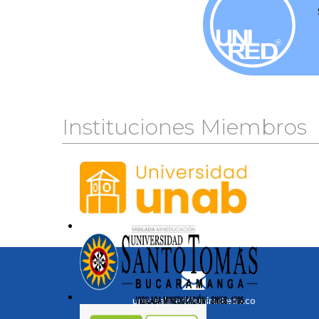
Instituciones Miembros
unetealared@unired.edu.co