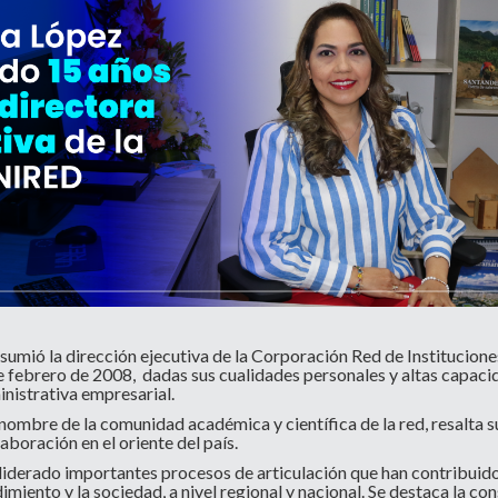
Divulgación
Agenda U
UNIRED online
UNIRED v-Library
mió la dirección ejecutiva de la Corporación Red de Instituciones
 febrero de 2008, dadas sus cualidades personales y altas capaci
inistrativa empresarial.
 nombre de la comunidad académica y científica de la red, resalta 
aboración en el oriente del país.
derado importantes procesos de articulación que han contribuido a
ndimiento y la sociedad, a nivel regional y nacional. Se destaca la 