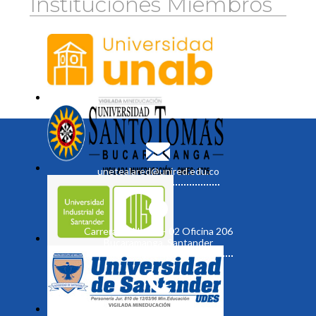
Instituciones Miembros
unetealared@unired.edu.co
Carrera 19 No. 35 - 02 Oficina 206
Bucaramanga, Santander