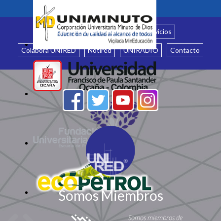
Inicio
¿Quiénes somos?
Servicios
Colabora UNIRED
Notired
UNIRADIO
Contacto
Somos Miembros