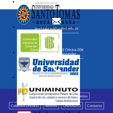
unetealared@unired.edu.co
Carrera 19 No. 35 - 02 Oficina 206
Bucaramanga, Santander
Inicio
¿Quiénes somos?
Servicios
Colabora UNIRED
Notired
UNIRADIO
Contacto