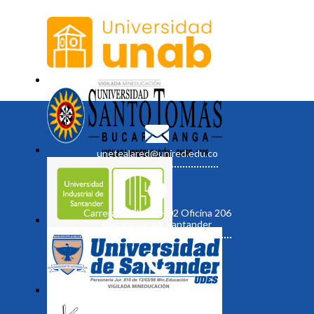
unetealared@unired.edu.co
Carrera 19 No. 35 - 02 Oficina 206
Bucaramanga, Santander