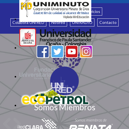
Inicio
¿Quiénes somos?
Servicios
Colabora UNIRED
Notired
UNIRADIO
Contacto
Somos Miembros