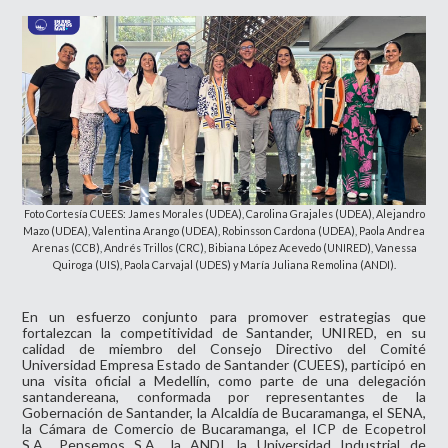
Foto Cortesía CUEES:
James Morales (UDEA), Carolina Grajales (UDEA), Alejandro
Mazo (UDEA), Valentina Arango (UDEA), Robinsson Cardona (UDEA), Paola Andrea
Arenas (CCB),
Andrés Trillos (CRC), Bibiana López Acevedo (UNIRED), Vanessa
Quiroga (UIS), Paola Carvajal (UDES) y María Juliana Remolina (ANDI).
En un esfuerzo conjunto para promover estrategias que
fortalezcan la competitividad de Santander, UNIRED, en su
calidad de miembro del Consejo Directivo del Comité
Universidad Empresa Estado de Santander (CUEES), participó en
una visita oficial a Medellín, como parte de una delegación
santandereana, conformada por representantes de la
Gobernación de Santander, la Alcaldía de Bucaramanga, el SENA,
la Cámara de Comercio de Bucaramanga, el ICP de Ecopetrol
S.A., Pensemos S.A., la ANDI, la Universidad Industrial de