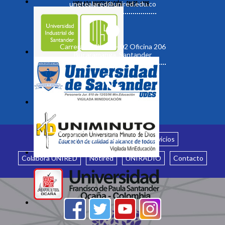
unetealared@unired.edu.co
Carrera 19 No. 35 - 02 Oficina 206
Bucaramanga, Santander
Inicio
¿Quiénes somos?
Servicios
Colabora UNIRED
Notired
UNIRADIO
Contacto