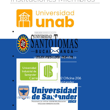
unetealared@unired.edu.co
Carrera 19 No. 35 - 02 Oficina 206
Bucaramanga, Santander