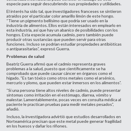
especie para seguir descubriendo sus propiedades y utilidades.
El interés ha sido tal, que investigadores franceses se sintieron
atraídos por el particular color amarillo limón de este hongo.
“Tiene un pigmento bellísimo que podría ser usado en la
industria de alimentos. Ellos están interesados en emplearlo en
esta industria, así que hay un abanico de posibilidades con los
hongos. Esta especie acumula cadmio, pero también puede
producir otras sustancias que pueden servir para otras
funciones. Incluso se podrían estudiar propiedades antibióticas
o antiparasitarias”, expresó Guerra.
Problemas de salud
Beatriz Guerra afirmó que el cadmio representa graves
problemas a la salud, puesto que científicamente se ha
comprobado que puede causar cáncer en órganos como el
hígado. “Es tan tóxico como otros metales como el arsénico,
mercurio y plomo, que pueden estar inmersos en los alimentos”.
“Si una persona tiene altos niveles de cadmio, puede presentar
síntomas como irritación en el estómago, diarrea, vómito y
malestar. Lamentablemente, pocas veces en consulta médica al
paciente le practican pruebas para medir metales pesados”,
añadió.
Incluso, la investigadora advirtió que estudios desarrollados en
Norteamérica precisan que este metal puede generar fragilidad
en los huesos y dañar los riñones.