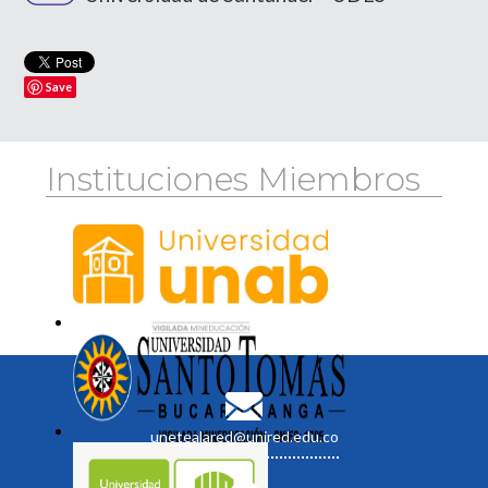
Save
Instituciones Miembros
unetealared@unired.edu.co