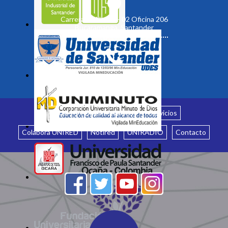
Carrera 19 No. 35 - 02 Oficina 206
Bucaramanga, Santander
Inicio
¿Quiénes somos?
Servicios
Colabora UNIRED
Notired
UNIRADIO
Contacto