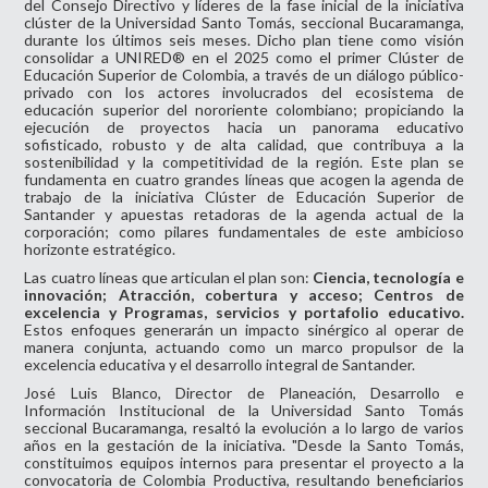
del Consejo Directivo y líderes de la fase inicial de la iniciativa
clúster de la Universidad Santo Tomás, seccional Bucaramanga,
durante los últimos seis meses. Dicho plan tiene como visión
consolidar a UNIRED® en el 2025 como el primer Clúster de
Educación Superior de Colombia, a través de un diálogo público-
privado con los actores involucrados del ecosistema de
educación superior del nororiente colombiano; propiciando la
ejecución de proyectos hacia un panorama educativo
sofisticado, robusto y de alta calidad, que contribuya a la
sostenibilidad y la competitividad de la región. Este plan se
fundamenta en cuatro grandes líneas que acogen la agenda de
trabajo de la iniciativa Clúster de Educación Superior de
Santander y apuestas retadoras de la agenda actual de la
corporación; como pilares fundamentales de este ambicioso
horizonte estratégico.
Las cuatro líneas que articulan el plan son:
Ciencia, tecnología e
innovación; Atracción, cobertura y acceso; Centros de
excelencia y Programas, servicios y portafolio educativo.
Estos enfoques generarán un impacto sinérgico al operar de
manera conjunta, actuando como un marco propulsor de la
excelencia educativa y el desarrollo integral de Santander.
José Luis Blanco, Director de Planeación, Desarrollo e
Información Institucional de la Universidad Santo Tomás
seccional Bucaramanga, resaltó la evolución a lo largo de varios
años en la gestación de la iniciativa. "Desde la Santo Tomás,
constituimos equipos internos para presentar el proyecto a la
convocatoria de Colombia Productiva, resultando beneficiarios