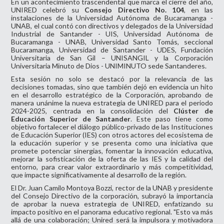
En un acontecimiento trascendental que marca el cierre del año,
UNIRED celebró su
Consejo Directivo No. 104
, en las
instalaciones de la Universidad Autónoma de Bucaramanga -
UNAB, el cual contó con directivos y delegados de la Universidad
Industrial de Santander - UIS, Universidad Autónoma de
Bucaramanga - UNAB, Universidad Santo Tomás, seccional
Bucaramanga, Universidad de Santander - UDES, Fundación
Universitaria de San Gil – UNISANGIL y la Corporación
Universitaria Minuto de Dios - UNIMINUTO sede Santanderes.
Esta sesión no solo se destacó por la relevancia de las
decisiones tomadas, sino que también dejó en evidencia un hito
en el desarrollo estratégico de la Corporación, aprobando de
manera unánime la nueva estrategia de UNIRED para el periodo
2024-2025, centrada en la consolidación del
Clúster de
Educación Superior de Santander
. Este paso tiene como
objetivo fortalecer el diálogo público-privado de las Instituciones
de Educación Superior (IES) con otros actores del ecosistema de
la educación superior y se presenta como una iniciativa que
promete potenciar sinergias, fomentar la innovación educativa,
mejorar la sofisticación de la oferta de las IES y la calidad del
entorno, para crear valor extraordinario y más competitividad,
que impacte significativamente al desarrollo de la región.
El Dr. Juan Camilo Montoya Bozzi, rector de la UNAB y presidente
del Consejo Directivo de la corporación, subrayó la importancia
de aprobar la nueva estrategia de UNIRED, enfatizando su
impacto positivo en el panorama educativo regional. "Esto va más
allá de una colaboración; Unired será la impulsora y motivadora