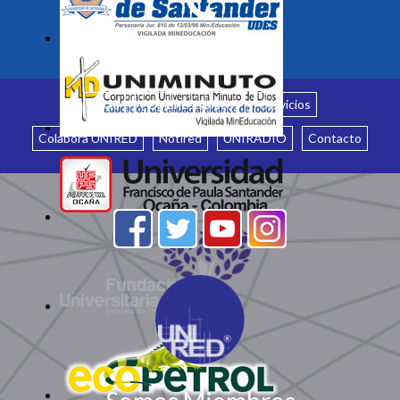
Inicio
¿Quiénes somos?
Servicios
Colabora UNIRED
Notired
UNIRADIO
Contacto