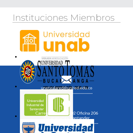
Instituciones Miembros
unetealared@unired.edu.co
Carrera 19 No. 35 - 02 Oficina 206
Bucaramanga, Santander