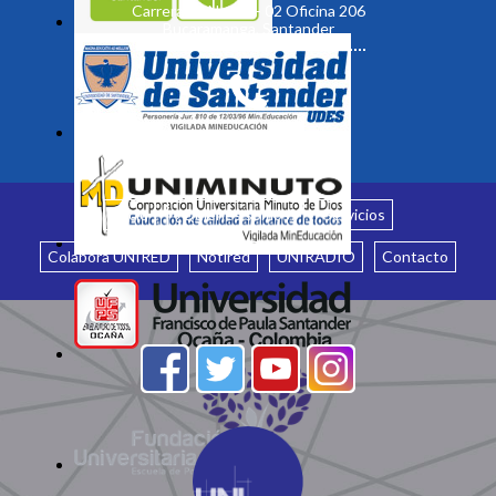
Carrera 19 No. 35 - 02 Oficina 206
Bucaramanga, Santander
Inicio
¿Quiénes somos?
Servicios
Colabora UNIRED
Notired
UNIRADIO
Contacto