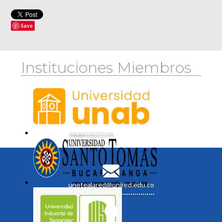
Save
Instituciones Miembros
unetealared@unired.edu.co