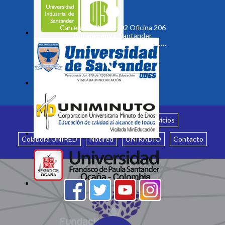
Carrera 19 No. 35 - 02 Oficina 206
Bucaramanga, Santander
Inicio
¿Quiénes somos?
Servicios
Colabora UNIRED
Notired
UNIRADIO
Contacto