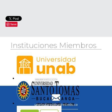
Save
Instituciones Miembros
unetealared@unired.edu.co