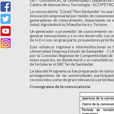
Gil – UNISANGIL, la Universidad Cooperativa d
Centro de Innovación y Tecnología - ECOPETROL
La convocatoria
“ConeCTIon Santander”
es una 
innovación empresarial por medio de conexiones e
generadores de conocimiento, impactando en el
Salud, Agroindustria, Manufactura y Turismo.
Un generador o proveedor de conocimiento es un
generar innovaciones y a su vez desarrollo. Las 
de I+D+i son, en gran parte, proveedores priorit
Este esfuerzo regional e interinstitucional 
Universidad Empresa Estado de Santander - CUE
por la Comisión Regional de Competitividad de 
estos espacios, en donde nació y se consolidó un
de fortalecer el SRCTeI de Santander.
La idea del Programa se fue preparando en vario
protagonismo de las universidades participante
reconocidos como de gran relevancia y prioridad 
Cronograma de la convocatoria: