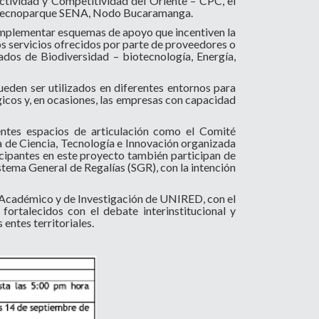
tividad y Competitividad del Oriente – CPC, el
de Tecnoparque SENA, Nodo Bucaramanga.
e implementar esquemas de apoyo que incentiven la
os servicios ofrecidos por parte de proveedores o
dos de Biodiversidad – biotecnología, Energía,
eden ser utilizados en diferentes entornos para
gicos y, en ocasiones, las empresas con capacidad
entes espacios de articulación como el Comité
de Ciencia, Tecnología e Innovación organizada
cipantes en este proyecto también participan de
stema General de Regalías (SGR), con la intención
é Académico y de Investigación de UNIRED, con el
fortalecidos con el debate interinstitucional y
entes territoriales.