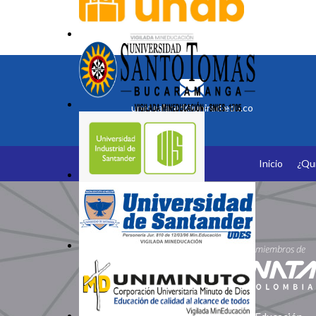
unetealared@unired.edu.co
Inicio
¿Qu
Somos Miembros