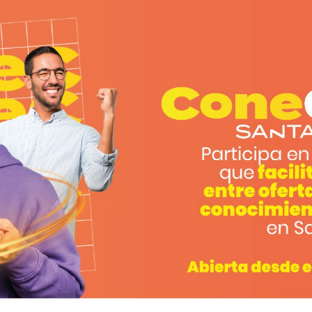
Divulgación
Agenda U
UNIRED online
UNIRED v-Library