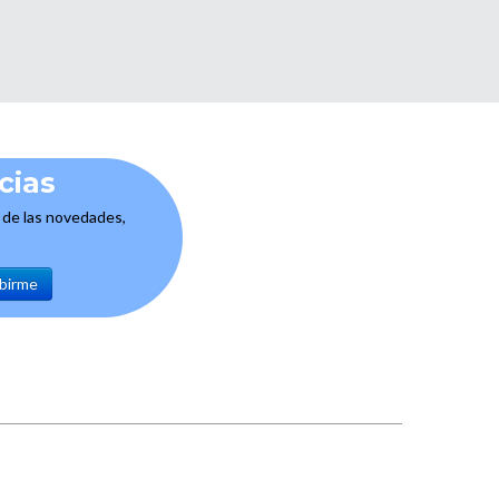
cias
e de las novedades,