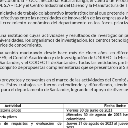
e Colombia – UCC, Seccional Bucaramanga, el Centro de Produc
 S.A – ICP y el Centro Industrial del Diseño y la Manufactura 
iniciativa de trabajo colaborativo interinstitucional que pretend
fectivas entre las necesidades de innovación de las empresas y l
 crecimiento económico del departamento en los focos prioriza
a institución cuyas actividades y resultados de investigación pu
universidades, los organismos de investigación, los centros tecnoló
arios de conocimiento.
se ha venido madurando desde hace más de cinco años, en difer
ES; el Comité Académico y de Investigación de UNIRED, la Mesa 
Santander, y el CODECTI de Santander. Todas las entidades parti
 conjunto de propuestas complementarias que se presentaron al Si
s proyectos y convenios en el marco de las actividades del Comit
s. Estos trabajos se fueron extendiendo y difundiendo, siendo 
para el departamento de Santander, logrando el apoyo de diversos 