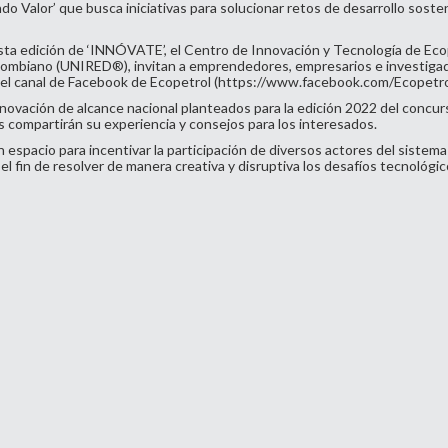
Valor’ que busca iniciativas para solucionar retos de desarrollo sosten
sta edición de ‘INNÓVATE’, el Centro de Innovación y Tecnología de Ecop
lombiano (UNIRED®️), invitan a emprendedores, empresarios e investigado
del canal de Facebook de Ecopetrol (
https://www.facebook.com/Ecopetrol
novación de alcance nacional planteados para la edición 2022 del concurs
ompartirán su experiencia y consejos para los interesados.
pacio para incentivar la participación de diversos actores del sistema n
 fin de resolver de manera creativa y disruptiva los desafíos tecnológico