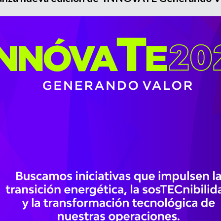
Divulgación
Agenda U
UNIRED online
UNIRED v-Library