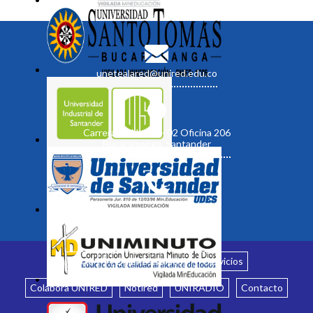
unetealared@unired.edu.co
Carrera 19 No. 35 - 02 Oficina 206
Bucaramanga, Santander
Inicio
¿Quiénes somos?
Servicios
Colabora UNIRED
Notired
UNIRADIO
Contacto