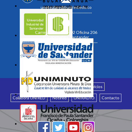
unetealared@unired.edu.co
Carrera 19 No. 35 - 02 Oficina 206
Bucaramanga, Santander
Inicio
¿Quiénes somos?
Servicios
Colabora UNIRED
Notired
UNIRADIO
Contacto