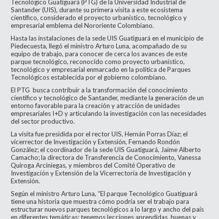
Tecnológico Guatiguará (PTG) de la Universidad Industrial de
Santander (UIS), durante su primera visita a este ecosistema
científico, considerado el proyecto urbanístico, tecnológico y
empresarial emblema del Nororiente Colombiano.
Hasta las instalaciones de la sede UIS Guatiguará en el municipio de
Piedecuesta, llegó el ministro Arturo Luna, acompañado de su
equipo de trabajo, para conocer de cerca los avances de este
parque tecnológico, reconocido como proyecto urbanístico,
tecnológico y empresarial enmarcado en la política de Parques
Tecnológicos establecida por el gobierno colombiano.
El PTG busca contribuir a la transformación del conocimiento
científico y tecnológico de Santander, mediante la generación de un
entorno favorable para la creación y atracción de unidades
empresariales I+D y articulando la investigación con las necesidades
del sector productivo.
La visita fue presidida por el rector UIS, Hernán Porras Díaz; el
vicerrector de Investigación y Extensión, Fernando Rondón
González; el coordinador de la sede UIS Guatiguará, Jaime Alberto
Camacho; la directora de Transferencia de Conocimiento, Vanessa
Quiroga Arciniegas, y miembros del Comité Operativo de
Investigación y Extensión de la Vicerrectoría de Investigación y
Extensión.
Según el ministro Arturo Luna, “El parque Tecnológico Guatiguará
tiene una historia que muestra cómo podría ser el trabajo para
estructurar nuevos parques tecnológicos a lo largo y ancho del país
en diferentes temáticas; tenemos lecciones aprendidas, buenas y